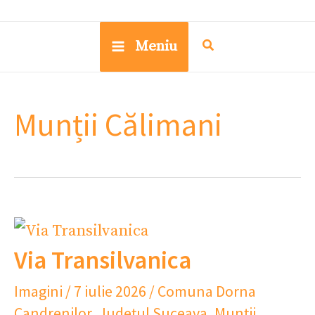
Meniu
Munții Călimani
Via Transilvanica
Imagini
/
7 iulie 2026
/
Comuna Dorna
Candrenilor
,
Județul Suceava
,
Munții