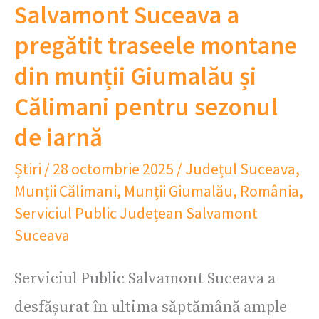
Salvamont Suceava a
pregătit traseele montane
din munții Giumalău și
Călimani pentru sezonul
de iarnă
Știri
/
28 octombrie 2025
/
Județul Suceava
,
Munții Călimani
,
Munții Giumalău
,
România
,
Serviciul Public Județean Salvamont
Suceava
Serviciul Public Salvamont Suceava a
desfășurat în ultima săptămână ample