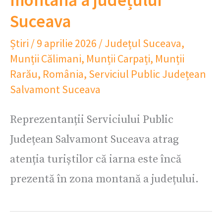
Suceava
Știri
/
9 aprilie 2026
/
Județul Suceava
,
Munții Călimani
,
Munții Carpați
,
Munții
Rarău
,
România
,
Serviciul Public Județean
Salvamont Suceava
Reprezentanții Serviciului Public
Județean Salvamont Suceava atrag
atenția turiștilor că iarna este încă
prezentă în zona montană a județului.