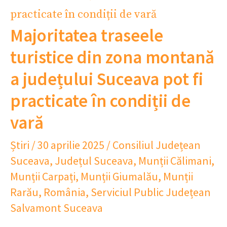
Majoritatea traseele
turistice din zona montană
a județului Suceava pot fi
practicate în condiții de
vară
Știri
/
30 aprilie 2025
/
Consiliul Județean
Suceava
,
Județul Suceava
,
Munții Călimani
,
Munții Carpați
,
Munții Giumalău
,
Munții
Rarău
,
România
,
Serviciul Public Județean
Salvamont Suceava