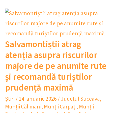
Salvamontiștii atrag
atenția asupra riscurilor
majore de pe anumite rute
și recomandă turiștilor
prudență maximă
Știri
/
14 ianuarie 2026
/
Județul Suceava
,
Munții Călimani
,
Munții Carpați
,
Munții