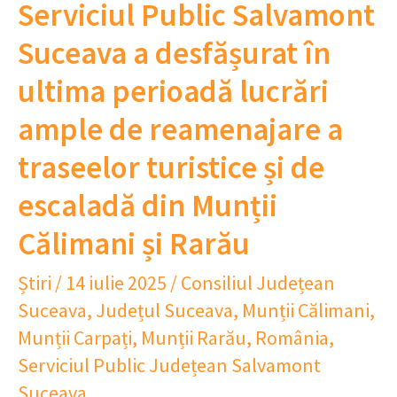
Serviciul Public Salvamont
Suceava a desfășurat în
ultima perioadă lucrări
ample de reamenajare a
traseelor turistice și de
escaladă din Munții
Călimani și Rarău
Știri
/
14 iulie 2025
/
Consiliul Județean
Suceava
,
Județul Suceava
,
Munții Călimani
,
Munții Carpați
,
Munții Rarău
,
România
,
Serviciul Public Județean Salvamont
Suceava