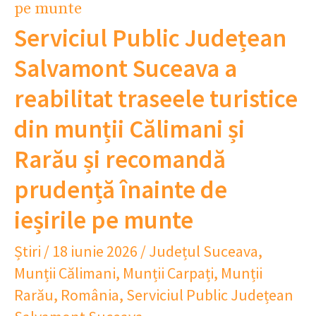
Serviciul Public Județean
Salvamont Suceava a
reabilitat traseele turistice
din munții Călimani și
Rarău și recomandă
prudență înainte de
ieșirile pe munte
Știri
/
18 iunie 2026
/
Județul Suceava
,
Munții Călimani
,
Munții Carpați
,
Munții
Rarău
,
România
,
Serviciul Public Județean