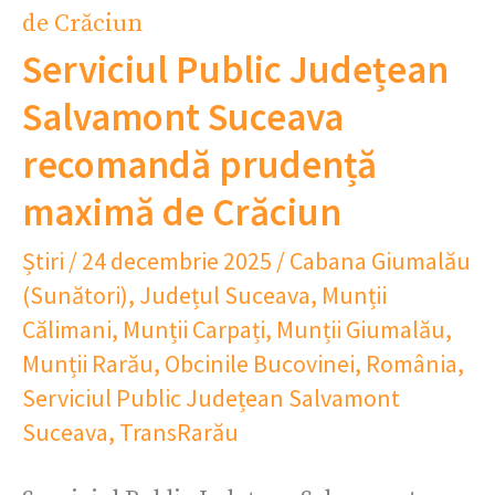
Serviciul Public Județean
Salvamont Suceava
recomandă prudență
maximă de Crăciun
Știri
/
24 decembrie 2025
/
Cabana Giumalău
(Sunători)
,
Județul Suceava
,
Munții
Călimani
,
Munții Carpați
,
Munții Giumalău
,
Munții Rarău
,
Obcinile Bucovinei
,
România
,
Serviciul Public Județean Salvamont
Suceava
,
TransRarău