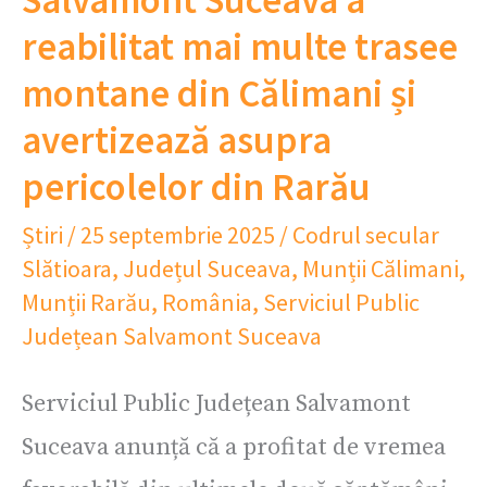
Salvamont Suceava a
reabilitat mai multe trasee
montane din Călimani și
avertizează asupra
pericolelor din Rarău
Știri
/
25 septembrie 2025
/
Codrul secular
Slătioara
,
Județul Suceava
,
Munții Călimani
,
Munții Rarău
,
România
,
Serviciul Public
Județean Salvamont Suceava
Serviciul Public Județean Salvamont
Suceava anunță că a profitat de vremea