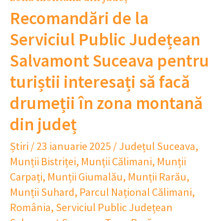
Recomandări de la
Serviciul Public Județean
Salvamont Suceava pentru
turiștii interesați să facă
drumeții în zona montană
din județ
Știri
/
23 ianuarie 2025
/
Județul Suceava
,
Munții Bistriței
,
Munții Călimani
,
Munții
Carpați
,
Munții Giumalău
,
Munții Rarău
,
Munții Suhard
,
Parcul Național Călimani
,
România
,
Serviciul Public Județean