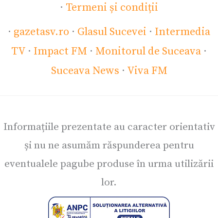
·
Termeni și condiții
·
gazetasv.ro
·
Glasul Sucevei
·
Intermedia
TV
·
Impact FM
·
Monitorul de Suceava
·
Suceava News
·
Viva FM
Informațiile prezentate au caracter orientativ
și nu ne asumăm răspunderea pentru
eventualele pagube produse în urma utilizării
lor.