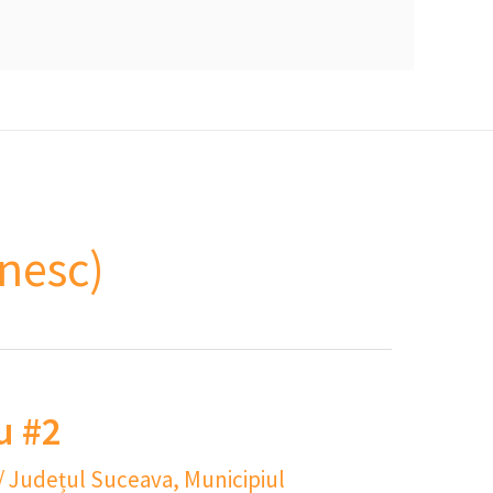
nesc)
u #2
/
Județul Suceava
,
Municipiul