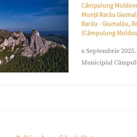
Câmpulung Moldov
Munții Rarău Giuma
Rarău - Giumalău
,
R
(Câmpulung Moldov
6 Septembrie 2025.
Municipiul Câmpul