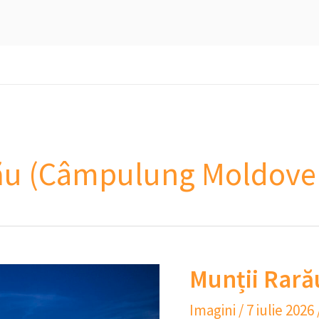
arău (Câmpulung Moldove
Munții Rară
Imagini
/
7 iulie 2026