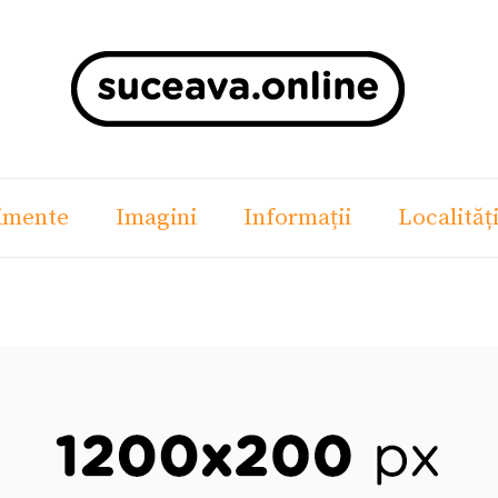
imente
Imagini
Informații
Localităț