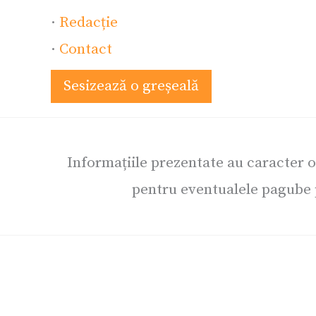
·
Redacție
·
Contact
Sesizează o greșeală
Informațiile prezentate au caracter 
pentru eventualele pagube p