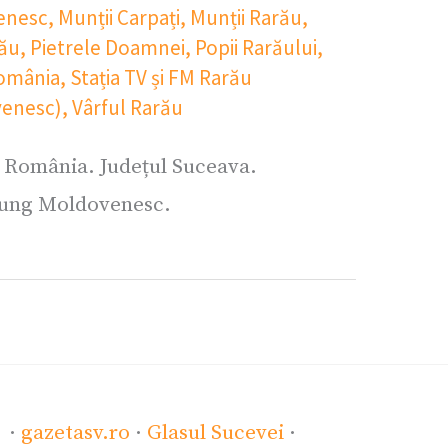
enesc
,
Munții Carpați
,
Munții Rarău
,
lău
,
Pietrele Doamnei
,
Popii Rarăului
,
omânia
,
Stația TV și FM Rarău
enesc)
,
Vârful Rarău
 România. Județul Suceava.
ung Moldovenesc.
·
gazetasv.ro
·
Glasul Sucevei
·