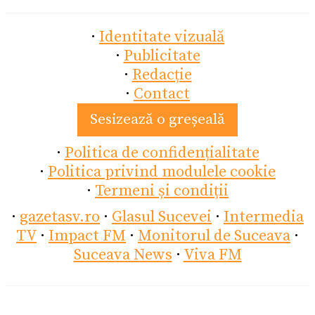
·
Identitate vizuală
·
Publicitate
·
Redacție
·
Contact
Sesizează o greșeală
·
Politica de confidențialitate
·
Politica privind modulele cookie
·
Termeni și condiții
·
gazetasv.ro
·
Glasul Sucevei
·
Intermedia
TV
·
Impact FM
·
Monitorul de Suceava
·
Suceava News
·
Viva FM