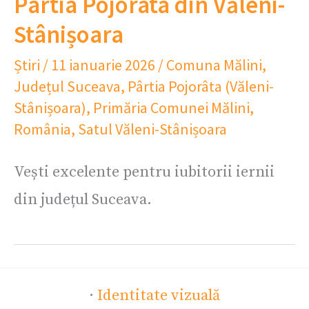
Pârtia Pojorâta din Văleni-
Stânișoara
Știri
/
11 ianuarie 2026
/
Comuna Mălini
,
Județul Suceava
,
Pârtia Pojorâta (Văleni-
Stânișoara)
,
Primăria Comunei Mălini
,
România
,
Satul Văleni-Stânișoara
Vești excelente pentru iubitorii iernii
din județul Suceava.
·
Identitate vizuală