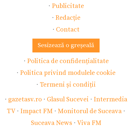
·
Publicitate
·
Redacție
·
Contact
Sesizează o greșeală
·
Politica de confidențialitate
·
Politica privind modulele cookie
·
Termeni și condiții
·
gazetasv.ro
·
Glasul Sucevei
·
Intermedia
TV
·
Impact FM
·
Monitorul de Suceava
·
Suceava News
·
Viva FM