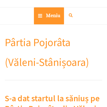
Meniu
Pârtia Pojorâta
(Văleni-Stânișoara)
S-a dat startul la săniuș pe