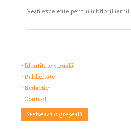
Vești excelente pentru iubitorii iernii
·
Identitate vizuală
·
Publicitate
·
Redacție
·
Contact
Sesizează o greșeală