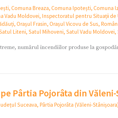
ești
,
Comuna Breaza
,
Comuna Ipotești
,
Comuna Iz
a Vadu Moldovei
,
Inspectoratul pentru Situații de
ădăuți
,
Orașul Frasin
,
Orașul Vicovu de Sus
,
Român
Satul Liteni
,
Satul Mihoveni
,
Satul Vadu Moldovei
,
treme, numărul incendiilor produse la gospodări
ș pe Pârtia Pojorâta din Văleni
Județul Suceava
,
Pârtia Pojorâta (Văleni-Stânișoara