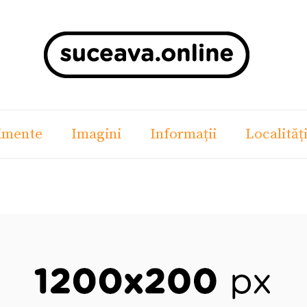
imente
Imagini
Informații
Localităț