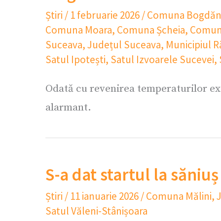
Știri
/
1 februarie 2026
/
Comuna Bogdăn
Comuna Moara
,
Comuna Șcheia
,
Comun
Suceava
,
Județul Suceava
,
Municipiul R
Satul Ipotești
,
Satul Izvoarele Sucevei
,
Odată cu revenirea temperaturilor ex
alarmant.
S-a dat startul la săniu
Știri
/
11 ianuarie 2026
/
Comuna Mălini
,
Satul Văleni-Stânișoara