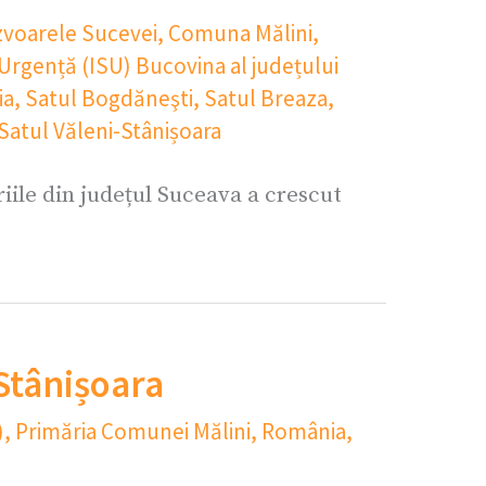
voarele Sucevei
,
Comuna Mălini
,
 Urgență (ISU) Bucovina al județului
ia
,
Satul Bogdăneşti
,
Satul Breaza
,
Satul Văleni-Stânișoara
ile din județul Suceava a crescut
-Stânișoara
)
,
Primăria Comunei Mălini
,
România
,