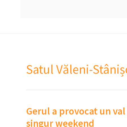
Satul Văleni-Stâni
Gerul a provocat un val
singur weekend