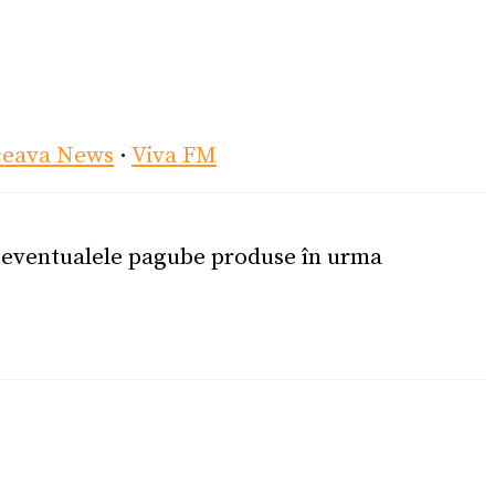
ceava News
·
Viva FM
u eventualele pagube produse în urma