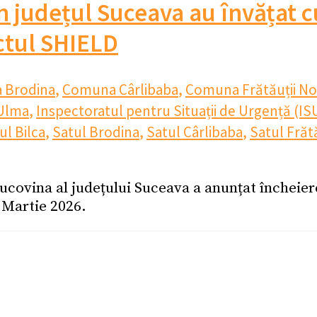
din județul Suceava au învățat 
ctul SHIELD
 Brodina
,
Comuna Cârlibaba
,
Comuna Frătăuții No
Ulma
,
Inspectoratul pentru Situații de Urgență (IS
ul Bilca
,
Satul Brodina
,
Satul Cârlibaba
,
Satul Frătă
Bucovina al județului Suceava a anunțat încheie
 Martie 2026.