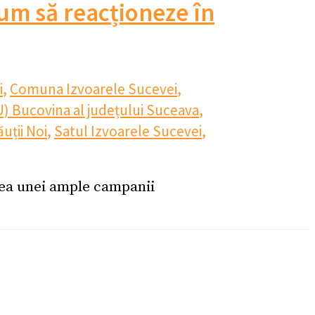
cum să reacționeze în
i
,
Comuna Izvoarele Sucevei
,
U) Bucovina al județului Suceava
,
uții Noi
,
Satul Izvoarele Sucevei
,
rea unei ample campanii