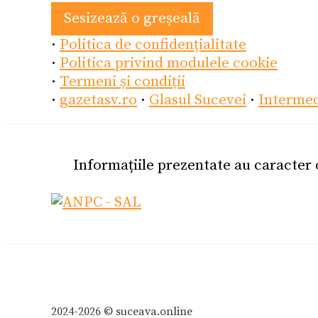
Sesizează o greșeală
·
Politica de confidențialitate
·
Politica privind modulele cookie
·
Termeni și condiții
·
gazetasv.ro
·
Glasul Sucevei
·
Interme
Informațiile prezentate au caracter
2024-2026 © suceava.online