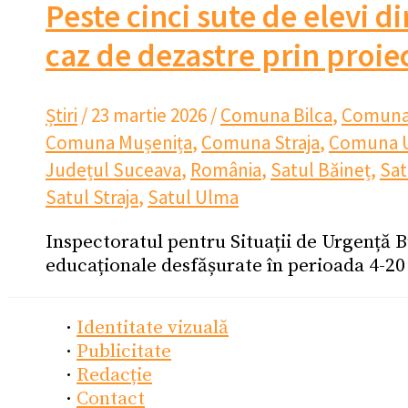
Peste cinci sute de elevi 
caz de dezastre prin proie
Știri
/
23 martie 2026
/
Comuna Bilca
,
Comuna
Comuna Mușenița
,
Comuna Straja
,
Comuna 
Județul Suceava
,
România
,
Satul Băineț
,
Sat
Satul Straja
,
Satul Ulma
Inspectoratul pentru Situații de Urgență 
educaționale desfășurate în perioada 4-20
·
Identitate vizuală
·
Publicitate
·
Redacție
·
Contact