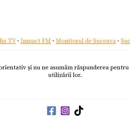
dia TV
·
Impact FM
·
Monitorul de Suceava
·
Su
 orientativ și nu ne asumăm răspunderea pentr
utilizării lor.