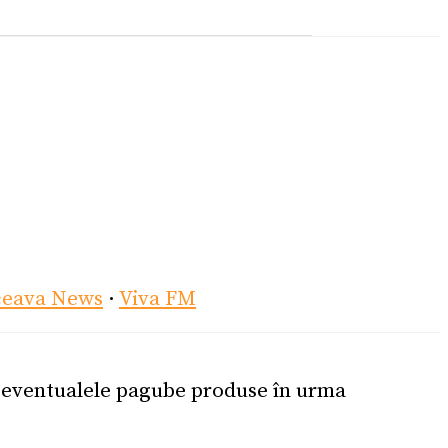
ceava News
·
Viva FM
u eventualele pagube produse în urma