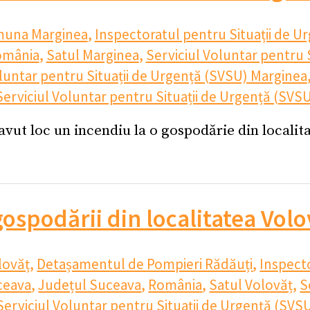
una Marginea
,
Inspectoratul pentru Situații de Ur
omânia
,
Satul Marginea
,
Serviciul Voluntar pentru 
oluntar pentru Situații de Urgență (SVSU) Marginea
Serviciul Voluntar pentru Situații de Urgență (SVS
avut loc un incendiu la o gospodărie din locali
ospodării din localitatea Volo
lovăț
,
Detașamentul de Pompieri Rădăuți
,
Inspecto
uceava
,
Județul Suceava
,
România
,
Satul Volovăț
,
S
Serviciul Voluntar pentru Situații de Urgență (SV