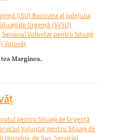
gență (ISU) Bucovina al județului
Situații de Urgență (SVSU)
,
Serviciul Voluntar pentru Situații
U) Volovăț
tatea Marginea.
văț
ratul pentru Situații de Urgență
erviciul Voluntar pentru Situații de
SU) Horodnic de Sus
,
Serviciul