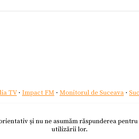
dia TV
·
Impact FM
·
Monitorul de Suceava
·
Su
 orientativ și nu ne asumăm răspunderea pentr
utilizării lor.