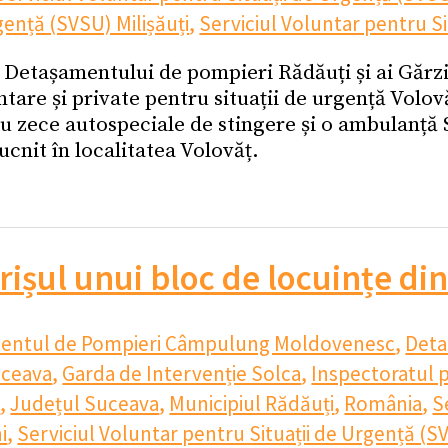
gență (SVSU) Milișăuți
,
Serviciul Voluntar pentru S
ii Detașamentului de pompieri Rădăuți și ai Gărz
untare și private pentru situații de urgență Volov
 cu zece autospeciale de stingere și o ambulanț
ucnit în localitatea Volovăț.
rișul unui bloc de locuințe di
entul de Pompieri Câmpulung Moldovenesc
,
Deta
uceava
,
Garda de Intervenție Solca
,
Inspectoratul p
a
,
Județul Suceava
,
Municipiul Rădăuți
,
România
,
S
i
,
Serviciul Voluntar pentru Situații de Urgență (S