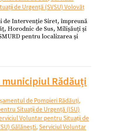
ituații de Urgență (SVSU) Volovăț
ii de Intervenție Siret, împreună
ăț, Horodnic de Sus, Milișăuți și
ă SMURD pentru localizarea și
n municipiul Rădăuți
șamentul de Pompieri Rădăuți
,
entru Situații de Urgență (ISU)
erviciul Voluntar pentru Situații de
VSU) Gălănești
,
Serviciul Voluntar