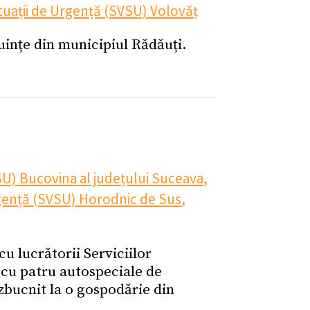
tuații de Urgență (SVSU) Volovăț
cuințe din municipiul Rădăuți.
SU) Bucovina al județului Suceava
,
rgență (SVSU) Horodnic de Sus
,
u lucrătorii Serviciilor
 cu patru autospeciale de
zbucnit la o gospodărie din