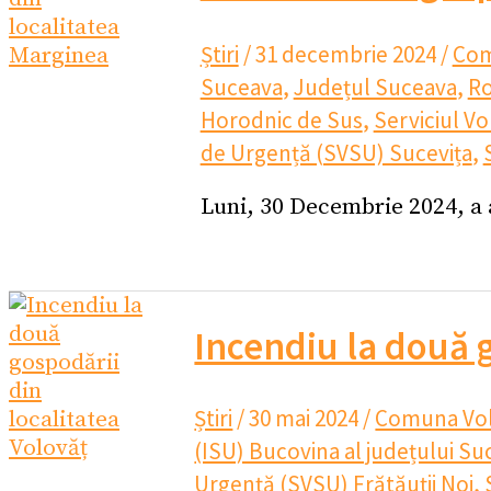
Știri
/
31 decembrie 2024
/
Com
Suceava
,
Județul Suceava
,
R
Horodnic de Sus
,
Serviciul V
de Urgență (SVSU) Sucevița
,
Luni, 30 Decembrie 2024, a 
Incendiu la două g
Știri
/
30 mai 2024
/
Comuna Vo
(ISU) Bucovina al județului S
Urgență (SVSU) Frătăuții Noi
,