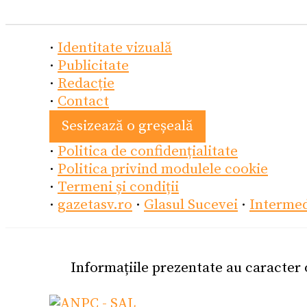
·
Identitate vizuală
·
Publicitate
·
Redacție
·
Contact
Sesizează o greșeală
·
Politica de confidențialitate
·
Politica privind modulele cookie
·
Termeni și condiții
·
gazetasv.ro
·
Glasul Sucevei
·
Interme
Informațiile prezentate au caracter