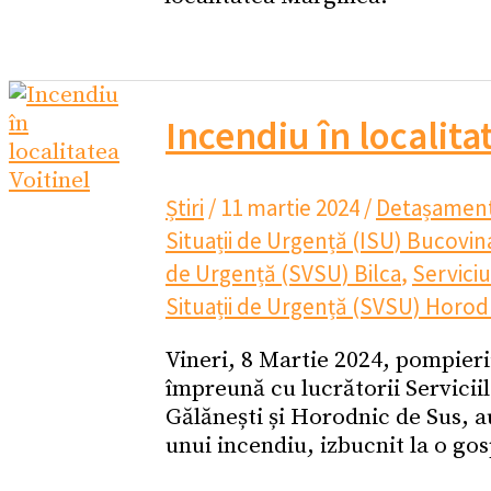
Incendiu în localita
Știri
/
11 martie 2024
/
Detașament
Situații de Urgență (ISU) Bucovin
de Urgență (SVSU) Bilca
,
Serviciu
Situații de Urgență (SVSU) Horod
Vineri, 8 Martie 2024, pompierii
împreună cu lucrătorii Serviciil
Gălănești și Horodnic de Sus, a
unui incendiu, izbucnit la o gos