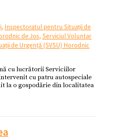
i
,
Inspectoratul pentru Situații de
orodnic de Jos
,
Serviciul Voluntar
tuații de Urgență (SVSU) Horodnic
ă cu lucrătorii Serviciilor
intervenit cu patru autospeciale
t la o gospodărie din localitatea
ea