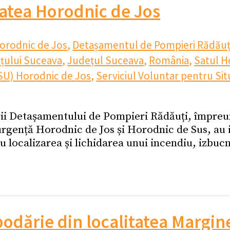
tatea Horodnic de Jos
rodnic de Jos
,
Detașamentul de Pompieri Rădăuț
ețului Suceava
,
Județul Suceava
,
România
,
Satul H
VSU) Horodnic de Jos
,
Serviciul Voluntar pentru Si
arii Detașamentului de Pompieri Rădăuți, împreun
 urgență Horodnic de Jos și Horodnic de Sus, au 
localizarea și lichidarea unui incendiu, izbucni
podărie din localitatea Margin