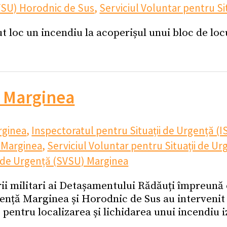
SVSU) Horodnic de Sus
,
Serviciul Voluntar pentru Si
vut loc un incendiu la acoperișul unui bloc de lo
 Marginea
ginea
,
Inspectoratul pentru Situații de Urgență (I
 Marginea
,
Serviciul Voluntar pentru Situații de U
ii de Urgență (SVSU) Marginea
ii militari ai Detașamentului Rădăuți împreună c
gență Marginea și Horodnic de Sus au intervenit
entru localizarea și lichidarea unui incendiu i