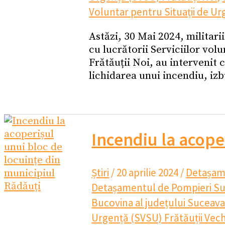
Voluntar pentru Situații de Ur
Astăzi, 30 Mai 2024, militar
cu lucrătorii Serviciilor vol
Frătăuții Noi, au intervenit
lichidarea unui incendiu, izb
Incendiu la acope
Știri
/
20 aprilie 2024
/
Detașam
Detașamentul de Pompieri S
Bucovina al județului Suceav
Urgență (SVSU) Frătăuții Vech