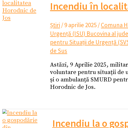
Incendiu în locali
Știri
/
9 aprilie 2025
/
Comuna Ho
Urgență (ISU) Bucovina al jud
pentru Situații de Urgență (S
de Sus
Astăzi, 9 Aprilie 2025, milit
voluntare pentru situații de
și o ambulanță SMURD pentru 
Horodnic de Jos.
Incendiu la o gos