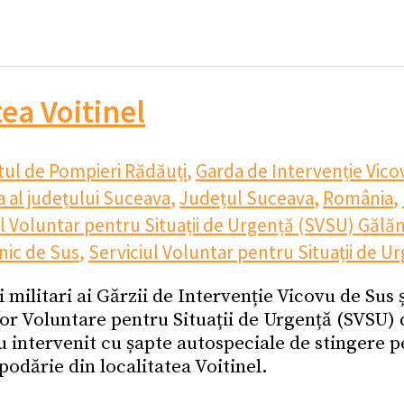
tea Voitinel
ul de Pompieri Rădăuți
,
Garda de Intervenție Vico
a al județului Suceava
,
Județul Suceava
,
România
,
l Voluntar pentru Situații de Urgență (SVSU) Gălăn
nic de Sus
,
Serviciul Voluntar pentru Situații de U
 militari ai Gărzii de Intervenție Vicovu de Sus
or Voluntare pentru Situații de Urgență (SVSU) di
u intervenit cu șapte autospeciale de stingere pe
podărie din localitatea Voitinel.