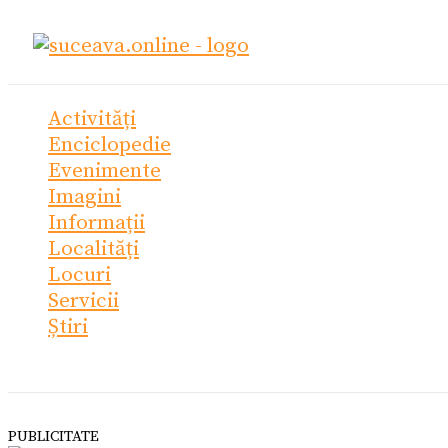
Skip
to
content
Activități
Enciclopedie
Evenimente
Imagini
Informații
Localități
Locuri
Servicii
Știri
PUBLICITATE