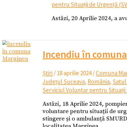
pentru Situații de Urgență (
Astăzi, 20 Aprilie 2024, a a
Incendiu în comuna
Știri
/
18 aprilie 2024
/
Comuna Mar
Județul Suceava
,
România
,
Satul
Serviciul Voluntar pentru Situaț
Astăzi, 18 Aprilie 2024, pompier
voluntare pentru situații de ur
stingere și o ambulanță SMURD p
localitatea Marginea.