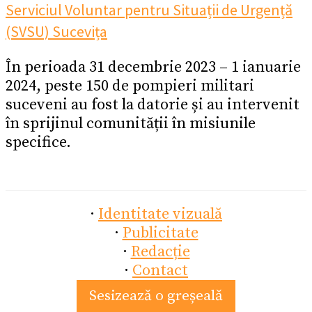
Serviciul Voluntar pentru Situații de Urgență
(SVSU) Sucevița
În perioada 31 decembrie 2023 – 1 ianuarie
2024, peste 150 de pompieri militari
suceveni au fost la datorie și au intervenit
în sprijinul comunității în misiunile
specifice.
·
Identitate vizuală
·
Publicitate
·
Redacție
·
Contact
Sesizează o greșeală