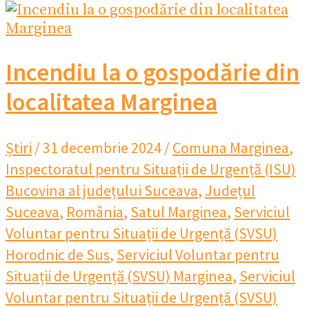
Incendiu la o gospodărie din
localitatea Marginea
Știri
/
31 decembrie 2024
/
Comuna Marginea
,
Inspectoratul pentru Situații de Urgență (ISU)
Bucovina al județului Suceava
,
Județul
Suceava
,
România
,
Satul Marginea
,
Serviciul
Voluntar pentru Situații de Urgență (SVSU)
Horodnic de Sus
,
Serviciul Voluntar pentru
Situații de Urgență (SVSU) Marginea
,
Serviciul
Voluntar pentru Situații de Urgență (SVSU)