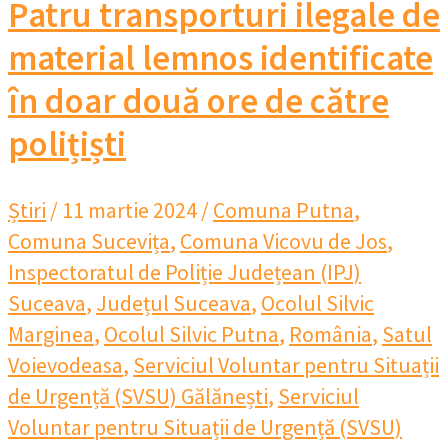
Patru transporturi ilegale de
material lemnos identificate
în doar două ore de către
polițiști
Știri
/
11 martie 2024
/
Comuna Putna
,
Comuna Sucevița
,
Comuna Vicovu de Jos
,
Inspectoratul de Poliție Județean (IPJ)
Suceava
,
Județul Suceava
,
Ocolul Silvic
Marginea
,
Ocolul Silvic Putna
,
România
,
Satul
Voievodeasa
,
Serviciul Voluntar pentru Situații
de Urgență (SVSU) Gălănești
,
Serviciul
Voluntar pentru Situații de Urgență (SVSU)