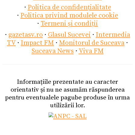
·
Politica de confidențialitate
·
Politica privind modulele cookie
·
Termeni și condiții
·
gazetasv.ro
·
Glasul Sucevei
·
Intermedia
TV
·
Impact FM
·
Monitorul de Suceava
·
Suceava News
·
Viva FM
Informațiile prezentate au caracter
orientativ și nu ne asumăm răspunderea
pentru eventualele pagube produse în urma
utilizării lor.