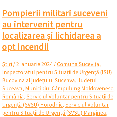
Pompierii militari suceveni
au intervenit pentru
localizarea și lichidarea a
opt incendii
Știri
/
2 ianuarie 2024
/
Comuna Sucevița
,
Inspectoratul pentru Situații de Urgență (ISU)
Bucovina al județului Suceava
,
Județul
Suceava
,
Municipiul Câmpulung Moldovenesc
,
România
,
Serviciul Voluntar pentru Situații de
Urgență (SVSU) Horodnic
,
Serviciul Voluntar
pentru Situații de Urgență (SVSU) Marginea
,