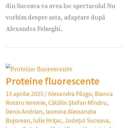
din Suceava va avea loc spectacolul Nu
vorbim despre asta, adaptare după
Alexandra Felseghi.
Proteine fluorescente
13 aprilie 2025
/
Alexandra Pâzgu
,
Bianca
Rotaru Ieremie
,
Cătălin Ștefan Mîndru
,
Denis Andrian
,
Iasmina Alessandra
Bujorean
,
Iulia Hrițac
,
Județul Suceava
,