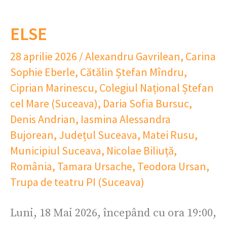
ELSE
28 aprilie 2026
/
Alexandru Gavrilean
,
Carina
Sophie Eberle
,
Cătălin Ștefan Mîndru
,
Ciprian Marinescu
,
Colegiul Național Ștefan
cel Mare (Suceava)
,
Daria Sofia Bursuc
,
Denis Andrian
,
Iasmina Alessandra
Bujorean
,
Județul Suceava
,
Matei Rusu
,
Municipiul Suceava
,
Nicolae Biliuță
,
România
,
Tamara Ursache
,
Teodora Ursan
,
Trupa de teatru PI (Suceava)
Luni, 18 Mai 2026, începând cu ora 19:00,