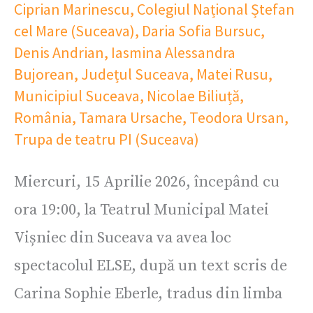
Ciprian Marinescu
,
Colegiul Național Ștefan
cel Mare (Suceava)
,
Daria Sofia Bursuc
,
Denis Andrian
,
Iasmina Alessandra
Bujorean
,
Județul Suceava
,
Matei Rusu
,
Municipiul Suceava
,
Nicolae Biliuță
,
România
,
Tamara Ursache
,
Teodora Ursan
,
Trupa de teatru PI (Suceava)
Miercuri, 15 Aprilie 2026, începând cu
ora 19:00, la Teatrul Municipal Matei
Vișniec din Suceava va avea loc
spectacolul ELSE, după un text scris de
Carina Sophie Eberle, tradus din limba