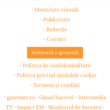
·
Identitate vizuală
·
Publicitate
·
Redacție
·
Contact
Sesizează o greșeală
·
Politica de confidențialitate
·
Politica privind modulele cookie
·
Termeni și condiții
·
gazetasv.ro
·
Glasul Sucevei
·
Intermedia
TV
·
Impact FM
·
Monitorul de Suceava
·