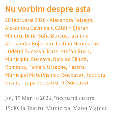
Nu vorbim despre asta
20 februarie 2026
/
Alexandra Felseghi
,
Alexandru Gavrilean
,
Cătălin Ștefan
Mîndru
,
Daria Sofia Bursuc
,
Iasmina
Alessandra Bujorean
,
Iustina Manolache
,
Județul Suceava
,
Matei Ștefan Rusu
,
Municipiul Suceava
,
Nicolae Biliuță
,
România
,
Tamara Ursache
,
Teatrul
Municipal Matei Vișniec (Suceava)
,
Teodora
Ursan
,
Trupa de teatru PI (Suceava)
Joi, 19 Martie 2026, începând cu ora
19:30, la Teatrul Municipal Matei Vișniec