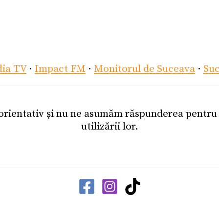
dia TV
·
Impact FM
·
Monitorul de Suceava
·
Su
 orientativ și nu ne asumăm răspunderea pentr
utilizării lor.