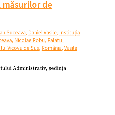
l măsurilor de
ean Suceava
,
Daniel Vasile
,
Instituția
ceava
,
Nicolae Robu
,
Palatul
lui Vicovu de Sus
,
România
,
Vasile
atului Administrativ, ședința