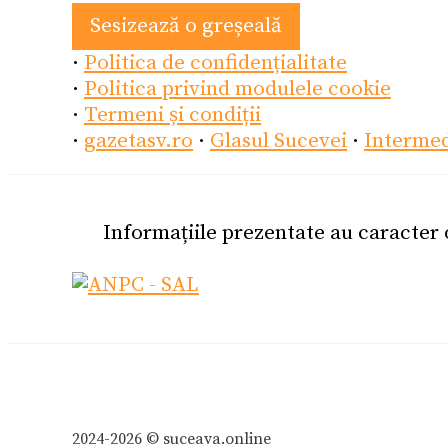
Sesizează o greșeală
·
Politica de confidențialitate
·
Politica privind modulele cookie
·
Termeni și condiții
·
gazetasv.ro
·
Glasul Sucevei
·
Interme
Informațiile prezentate au caracter
2024-2026 © suceava.online