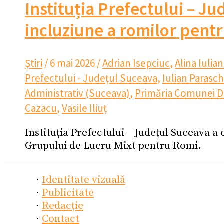
Instituția Prefectului – J
incluziune a romilor pent
Știri
/
6 mai 2026
/
Adrian Isepciuc
,
Alina Iulia
Prefectului - Județul Suceava
,
Iulian Parasch
Administrativ (Suceava)
,
Primăria Comunei D
Cazacu
,
Vasile Iliuț
Instituția Prefectului – Județul Suceava a 
Grupului de Lucru Mixt pentru Romi.
·
Identitate vizuală
·
Publicitate
·
Redacție
·
Contact