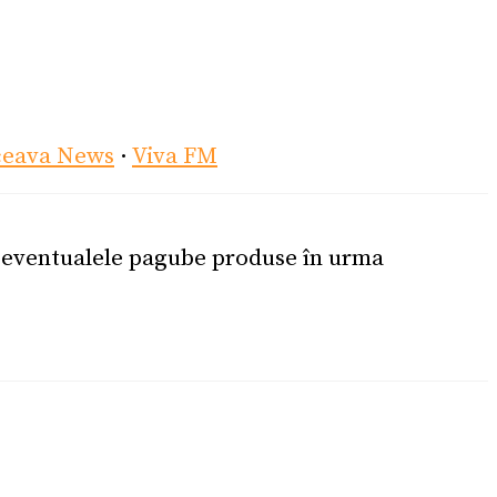
ceava News
·
Viva FM
u eventualele pagube produse în urma