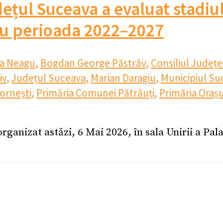
udețul Suceava a evaluat stadiu
ru perioada 2022–2027
na Neagu
,
Bogdan George Păstrăv
,
Consiliul Județ
iv
,
Județul Suceava
,
Marian Daragiu
,
Municipiul Su
ornești
,
Primăria Comunei Pătrăuți
,
Primăria Orașu
organizat astăzi, 6 Mai 2026, în sala Unirii a Pal