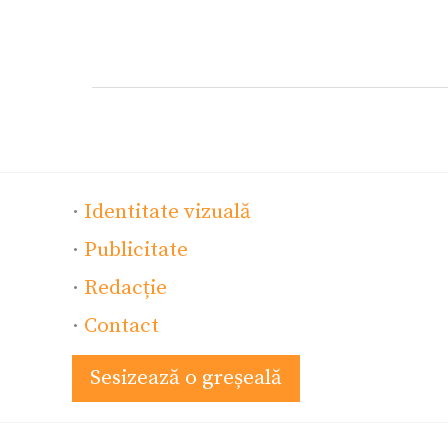
·
Identitate vizuală
·
Publicitate
·
Redacție
·
Contact
Sesizează o greșeală