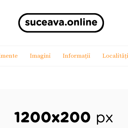
imente
Imagini
Informații
Localităț