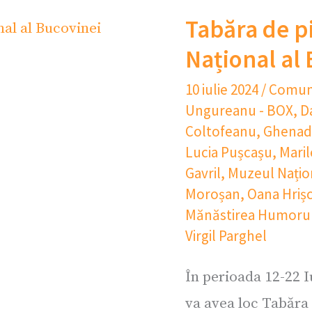
Tabăra de p
Național al
10 iulie 2024
/
Comun
Ungureanu - BOX
,
D
Coltofeanu
,
Ghenadi
Lucia Pușcașu
,
Maril
Gavril
,
Muzeul Națion
Moroșan
,
Oana Hriș
Mănăstirea Humorul
Virgil Parghel
În perioada 12-22 
va avea loc Tabăra 