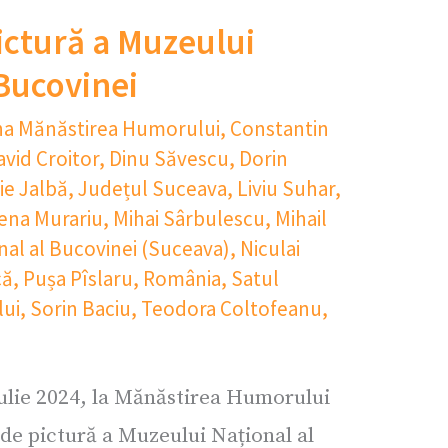
ictură a Muzeului
 Bucovinei
a Mănăstirea Humorului
,
Constantin
avid Croitor
,
Dinu Săvescu
,
Dorin
e Jalbă
,
Județul Suceava
,
Liviu Suhar
,
ena Murariu
,
Mihai Sârbulescu
,
Mihail
al al Bucovinei (Suceava)
,
Niculai
că
,
Pușa Pîslaru
,
România
,
Satul
ui
,
Sorin Baciu
,
Teodora Coltofeanu
,
Iulie 2024, la Mănăstirea Humorului
de pictură a Muzeului Național al