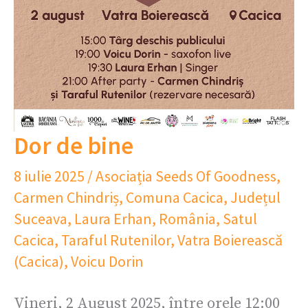
Dor de bine
8 iulie 2025
/
Asociația Seeds Of Goodness
,
Carmen Chindriș
,
Comuna Cacica
,
Județul
Suceava
,
Laura Erhan
,
România
,
Satul
Cacica
,
Taraful Rutenilor
,
Vatra Boierească
(Cacica)
,
Voicu Dorin
Vineri, 2 August 2025, între orele 12:00