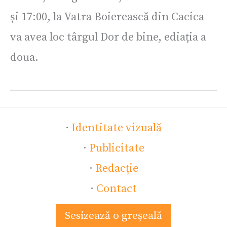
și 17:00, la Vatra Boierească din Cacica
va avea loc târgul Dor de bine, ediația a
doua.
·
Identitate vizuală
·
Publicitate
·
Redacție
·
Contact
Sesizează o greșeală