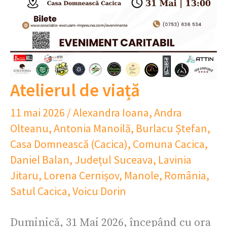
Atelierul de viață
11 mai 2026
/
Alexandra Ioana
,
Andra
Olteanu
,
Antonia Manoilă
,
Burlacu Ștefan
,
Casa Domnească (Cacica)
,
Comuna Cacica
,
Daniel Balan
,
Județul Suceava
,
Lavinia
Jitaru
,
Lorena Cernișov
,
Manole
,
România
,
Satul Cacica
,
Voicu Dorin
Duminică, 31 Mai 2026, începând cu ora