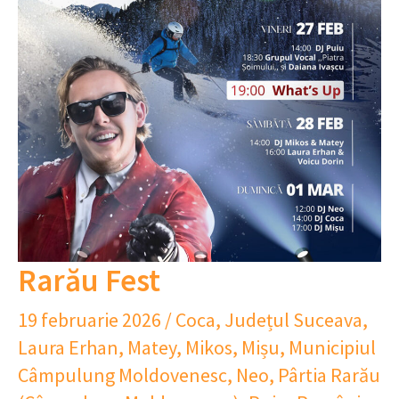
Rarău Fest
19 februarie 2026
/
Coca
,
Județul Suceava
,
Laura Erhan
,
Matey
,
Mikos
,
Mișu
,
Municipiul
Câmpulung Moldovenesc
,
Neo
,
Pârtia Rarău