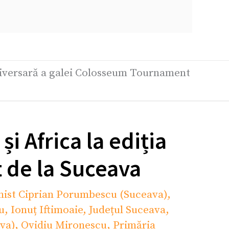
aniversară a galei Colosseum Tournament
i Africa la ediția
 de la Suceava
onist Ciprian Porumbescu (Suceava)
,
u
,
Ionuț Iftimoaie
,
Județul Suceava
,
va)
,
Ovidiu Mironescu
,
Primăria