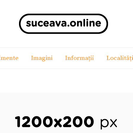
imente
Imagini
Informații
Localităț