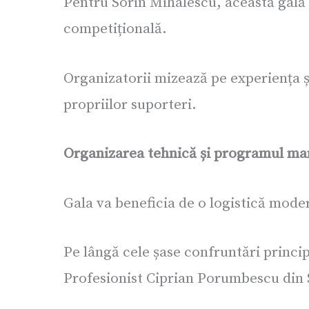
Pentru Sorin Mihalescu, această gală 
competițională.
Organizatorii mizează pe experiența și
propriilor suporteri.
Organizarea tehnică și programul man
Gala va beneficia de o logistică moder
Pe lângă cele șase confruntări princi
Profesionist Ciprian Porumbescu din 