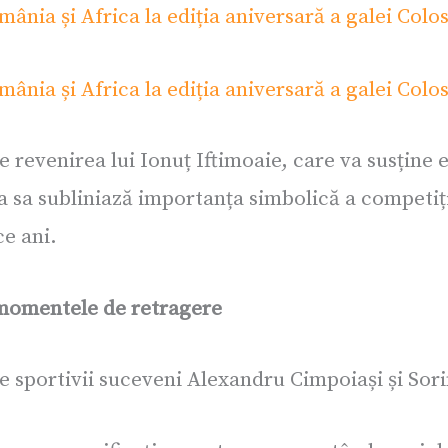
 revenirea lui Ionuț Iftimoaie, care va susține 
a sa subliniază importanța simbolică a competiț
ce ani.
i momentele de retragere
 pe sportivii suceveni Alexandru Cimpoiași și Sor