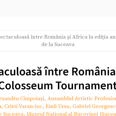
ectaculoasă între România și Africa la ediția 
de la Suceava
culoasă între România ș
i Colosseum Tournament
exandru Cimpoiași
,
Ansamblul Artistic Profesi
a
,
Cristi Varasciuc
,
Emil Ursu
,
Gabriel Georgesc
ie Suceava
,
Muzeul Național al Bucovinei (Sucea