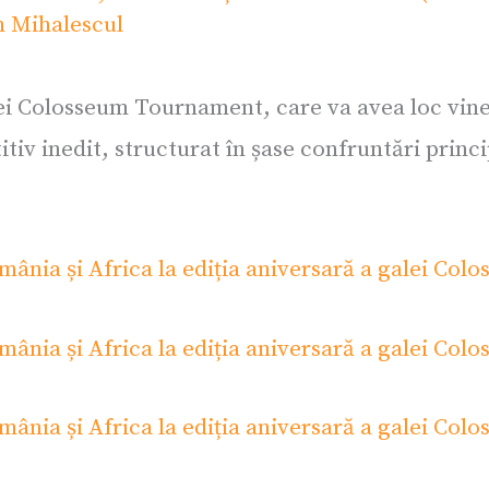
n Mihalescul
ei Colosseum Tournament, care va avea loc viner
iv inedit, structurat în șase confruntări princi