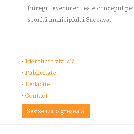
Întregul eveniment este conceput pent
sporită municipiului Suceava.
·
Identitate vizuală
·
Publicitate
·
Redacție
·
Contact
Sesizează o greșeală