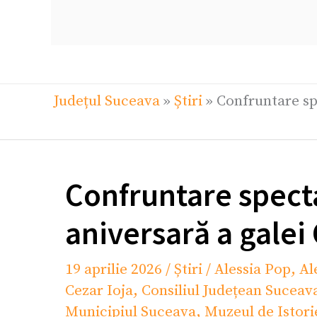
Județul Suceava
»
Știri
»
Confruntare sp
Confruntare specta
aniversară a gale
19 aprilie 2026
/
Știri
/
Alessia Pop
,
Al
Cezar Ioja
,
Consiliul Județean Suceav
Municipiul Suceava
,
Muzeul de Istor