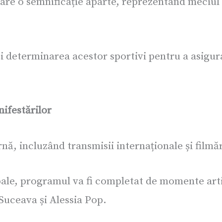
are o semnificație aparte, reprezentând meciul o
 determinarea acestor sportivi pentru a asigura 
ifestărilor
nă, incluzând transmisii internaționale și filmă
pale, programul va fi completat de momente arti
Suceava și Alessia Pop.