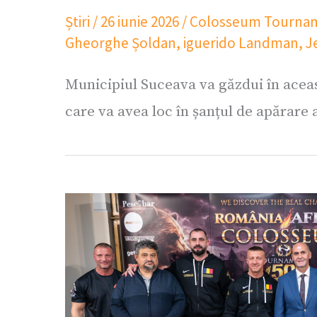
Știri
/
26 iunie 2026
/
Colosseum Tourna
Gheorghe Șoldan
,
iguerido Landman
,
J
Municipiul Suceava va găzdui în acea
care va avea loc în șanțul de apărare