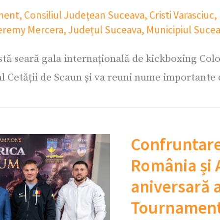
ment
,
Consiliul Județean Suceava
,
Cristi Varasciuc
,
eremy Mercera
,
Județul Suceava
,
Municipiul Suce
stă seară gala internațională de kickboxing C
 al Cetății de Scaun și va reuni nume importante
Confruntare
România și A
aniversară 
Tournament