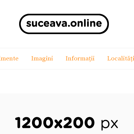
imente
Imagini
Informații
Localităț