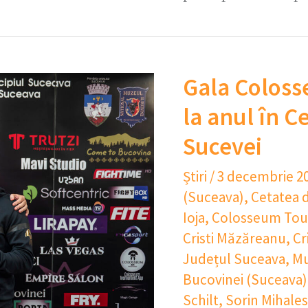
Gala Colos
la anul în C
Sucevei
Știri
/
3 decembrie 2
(Suceava)
,
Cetatea 
Ioja
,
Colosseum To
Cristi Măzăreanu
,
Cr
Județul Suceava
,
Mu
Bucovinei (Suceava)
Schilt
,
Sorin Mihale