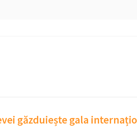
evei găzduiește gala internaț