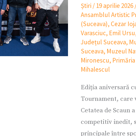
Știri
/
19 aprilie 2026
Ansamblul Artistic 
(Suceava)
,
Cezar Ioj
Varasciuc
,
Emil Ursu
Județul Suceava
,
Mu
Suceava
,
Muzeul Naț
Mironescu
,
Primăria
Mihalescul
Ediția aniversară 
Tournament, care va
Cetatea de Scaun a
competitiv inedit, 
principale între sp