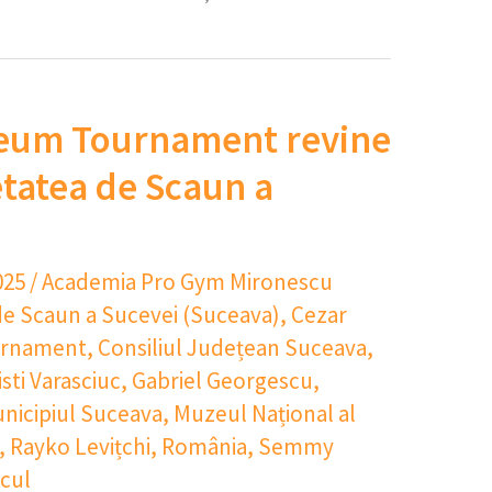
seum Tournament revine
etatea de Scaun a
025
/
Academia Pro Gym Mironescu
de Scaun a Sucevei (Suceava)
,
Cezar
urnament
,
Consiliul Județean Suceava
,
isti Varasciuc
,
Gabriel Georgescu
,
nicipiul Suceava
,
Muzeul Național al
,
Rayko Levițchi
,
România
,
Semmy
scul