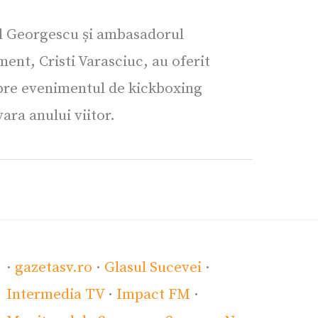
l Georgescu și ambasadorul
nt, Cristi Varasciuc, au oferit
spre evenimentul de kickboxing
ra anului viitor.
·
gazetasv.ro
·
Glasul Sucevei
·
Intermedia TV
·
Impact FM
·