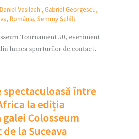
Daniel Vasilachi
,
Gabriel Georgescu
,
ava
,
România
,
Semmy Schilt
olosseum Tournament 50, eveniment
 din lumea sporturilor de contact.
 spectaculoasă între
frica la ediția
a galei Colosseum
 de la Suceava