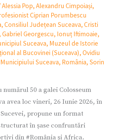
/
Alessia Pop
,
Alexandru Cimpoiași
,
Profesionist Ciprian Porumbescu
a
,
Consiliul Județean Suceava
,
Cristi
,
Gabriel Georgescu
,
Ionuț Iftimoaie
,
nicipiul Suceava
,
Muzeul de Istorie
ional al Bucovinei (Suceava)
,
Ovidiu
 Municipiului Suceava
,
România
,
Sorin
cu numărul 50 a galei Colosseum
 avea loc vineri, 26 Iunie 2026, în
 Sucevei, propune un format
structurat în șase confruntări
ortivi din #România și Africa.