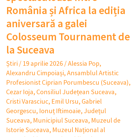
România și Africa la ediția
aniversară a galei
Colosseum Tournament de
la Suceava
Știri
/
19 aprilie 2026
/
Alessia Pop
,
Alexandru Cimpoiași
,
Ansamblul Artistic
Profesionist Ciprian Porumbescu (Suceava)
,
Cezar Ioja
,
Consiliul Județean Suceava
,
Cristi Varasciuc
,
Emil Ursu
,
Gabriel
Georgescu
,
Ionuț Iftimoaie
,
Județul
Suceava
,
Municipiul Suceava
,
Muzeul de
Istorie Suceava
,
Muzeul Național al