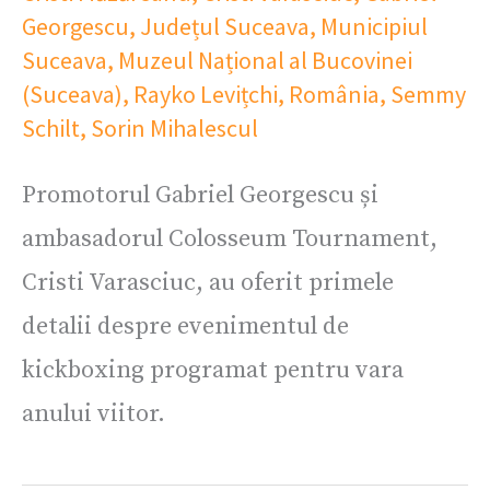
Georgescu
,
Județul Suceava
,
Municipiul
Suceava
,
Muzeul Național al Bucovinei
(Suceava)
,
Rayko Levițchi
,
România
,
Semmy
Schilt
,
Sorin Mihalescul
Promotorul Gabriel Georgescu și
ambasadorul Colosseum Tournament,
Cristi Varasciuc, au oferit primele
detalii despre evenimentul de
kickboxing programat pentru vara
anului viitor.