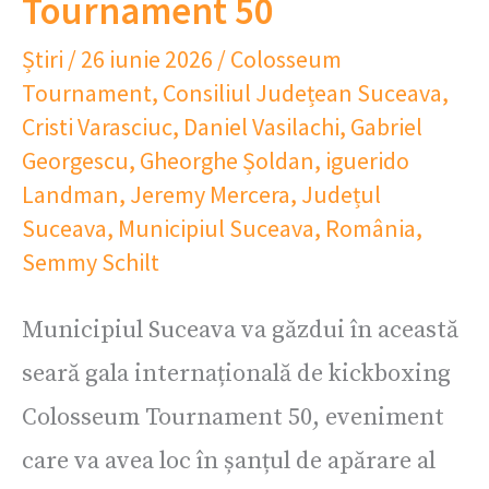
Tournament 50
Știri
/
26 iunie 2026
/
Colosseum
Tournament
,
Consiliul Județean Suceava
,
Cristi Varasciuc
,
Daniel Vasilachi
,
Gabriel
Georgescu
,
Gheorghe Șoldan
,
iguerido
Landman
,
Jeremy Mercera
,
Județul
Suceava
,
Municipiul Suceava
,
România
,
Semmy Schilt
Municipiul Suceava va găzdui în această
seară gala internațională de kickboxing
Colosseum Tournament 50, eveniment
care va avea loc în șanțul de apărare al