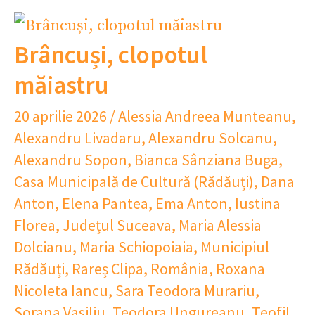
Brâncuși, clopotul
măiastru
20 aprilie 2026
/
Alessia Andreea Munteanu
,
Alexandru Livadaru
,
Alexandru Solcanu
,
Alexandru Sopon
,
Bianca Sânziana Buga
,
Casa Municipală de Cultură (Rădăuți)
,
Dana
Anton
,
Elena Pantea
,
Ema Anton
,
Iustina
Florea
,
Județul Suceava
,
Maria Alessia
Dolcianu
,
Maria Schiopoiaia
,
Municipiul
Rădăuți
,
Rareș Clipa
,
România
,
Roxana
Nicoleta Iancu
,
Sara Teodora Murariu
,
Sorana Vasiliu
,
Teodora Ungureanu
,
Teofil