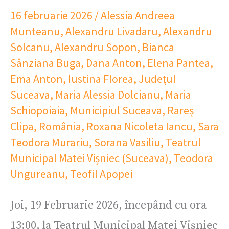
16 februarie 2026
/
Alessia Andreea
Munteanu
,
Alexandru Livadaru
,
Alexandru
Solcanu
,
Alexandru Sopon
,
Bianca
Sânziana Buga
,
Dana Anton
,
Elena Pantea
,
Ema Anton
,
Iustina Florea
,
Județul
Suceava
,
Maria Alessia Dolcianu
,
Maria
Schiopoiaia
,
Municipiul Suceava
,
Rareș
Clipa
,
România
,
Roxana Nicoleta Iancu
,
Sara
Teodora Murariu
,
Sorana Vasiliu
,
Teatrul
Municipal Matei Vișniec (Suceava)
,
Teodora
Ungureanu
,
Teofil Apopei
Joi, 19 Februarie 2026, începând cu ora
13:00, la Teatrul Municipal Matei Vișniec