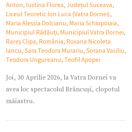
Anton
,
Iustina Florea
,
Județul Suceava
,
Liceul Teoretic Ion Luca (Vatra Dornei)
,
Maria Alessia Dolcianu
,
Maria Schiopoiaia
,
Municipiul Rădăuți
,
Municipiul Vatra Dornei
,
Rareș Clipa
,
România
,
Roxana Nicoleta
Iancu
,
Sara Teodora Murariu
,
Sorana Vasiliu
,
Teodora Ungureanu
,
Teofil Apopei
Joi, 30 Aprilie 2026, la Vatra Dornei va
avea loc spectacolul Brâncuși, clopotul
măiastru.