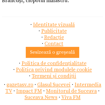
Brâncuși, clopotul măiastru.
·
Identitate vizuală
·
Publicitate
·
Redacție
·
Contact
Sesizează o greșeală
·
Politica de confidențialitate
·
Politica privind modulele cookie
·
Termeni și condiții
·
gazetasv.ro
·
Glasul Sucevei
·
Intermedia
TV
·
Impact FM
·
Monitorul de Suceava
·
Suceava News
·
Viva FM