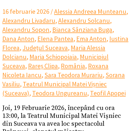
16 februarie 2026
/
Alessia Andreea Munteanu
,
Alexandru Livadaru
,
Alexandru Solcanu
,
Alexandru Sopon
,
Bianca Sânziana Buga
,
Dana Anton
,
Elena Pantea
,
Ema Anton
,
Iustina
Florea
,
Județul Suceava
,
Maria Alessia
Dolcianu
,
Maria Schiopoiaia
,
Municipiul
Suceava
,
Rareș Clipa
,
România
,
Roxana
Nicoleta Iancu
,
Sara Teodora Murariu
,
Sorana
Vasiliu
,
Teatrul Municipal Matei Vișniec
(Suceava)
,
Teodora Ungureanu
,
Teofil Apopei
Joi, 19 Februarie 2026, începând cu ora
13:00, la Teatrul Municipal Matei Vișniec
din Suceava va avea loc spectacolul