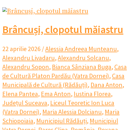
Brâncuși, clopotul măiastru
22 aprilie 2026
/
Alessia Andreea Munteanu
,
Alexandru Livadaru
,
Alexandru Solcanu
,
Alexandru Sopon
,
Bianca Sânziana Buga
,
Casa
de Cultură Platon Pardău (Vatra Dornei)
,
Casa
Municipală de Cultură (Rădăuți)
,
Dana Anton
,
Elena Pantea
,
Ema Anton
,
Iustina Florea
,
Județul Suceava
,
Liceul Teoretic Ion Luca
(Vatra Dornei)
,
Maria Alessia Dolcianu
,
Maria
Schiopoiaia
,
Municipiul Rădăuți
,
Municipiul
Vatra Dornei
,
Rareș Clipa
,
România
,
Roxana