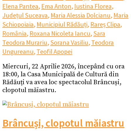
Elena Pantea
,
Ema Anton
,
Iustina Florea
,
Județul Suceava
,
Maria Alessia Dolcianu
,
Maria
Schiopoiaia
,
Municipiul Rădăuți
,
Rareș Clipa
,
România
,
Roxana Nicoleta Iancu
,
Sara
Teodora Murariu
,
Sorana Vasiliu
,
Teodora
Ungureanu
,
Teofil Apopei
Miercuri, 22 Aprilie 2026, începând cu ora
18:00, la Casa Municipală de Cultură din
Rădăuți va avea loc spectacolul Brâncuși,
clopotul măiastru.
Brâncuși, clopotul măiastru