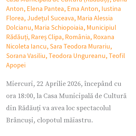
Anton
,
Elena Pantea
,
Ema Anton
,
Iustina
Florea
,
Județul Suceava
,
Maria Alessia
Dolcianu
,
Maria Schiopoiaia
,
Municipiul
Rădăuți
,
Rareș Clipa
,
România
,
Roxana
Nicoleta Iancu
,
Sara Teodora Murariu
,
Sorana Vasiliu
,
Teodora Ungureanu
,
Teofil
Apopei
Miercuri, 22 Aprilie 2026, începând cu
ora 18:00, la Casa Municipală de Cultură
din Rădăuți va avea loc spectacolul
Brâncuși, clopotul măiastru.