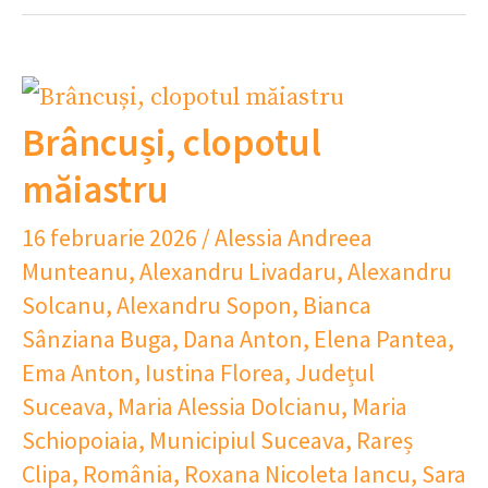
Brâncuși, clopotul
măiastru
16 februarie 2026
/
Alessia Andreea
Munteanu
,
Alexandru Livadaru
,
Alexandru
Solcanu
,
Alexandru Sopon
,
Bianca
Sânziana Buga
,
Dana Anton
,
Elena Pantea
,
Ema Anton
,
Iustina Florea
,
Județul
Suceava
,
Maria Alessia Dolcianu
,
Maria
Schiopoiaia
,
Municipiul Suceava
,
Rareș
Clipa
,
România
,
Roxana Nicoleta Iancu
,
Sara