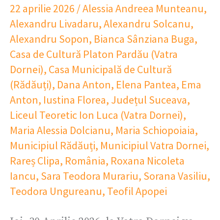
22 aprilie 2026
/
Alessia Andreea Munteanu
,
Alexandru Livadaru
,
Alexandru Solcanu
,
Alexandru Sopon
,
Bianca Sânziana Buga
,
Casa de Cultură Platon Pardău (Vatra
Dornei)
,
Casa Municipală de Cultură
(Rădăuți)
,
Dana Anton
,
Elena Pantea
,
Ema
Anton
,
Iustina Florea
,
Județul Suceava
,
Liceul Teoretic Ion Luca (Vatra Dornei)
,
Maria Alessia Dolcianu
,
Maria Schiopoiaia
,
Municipiul Rădăuți
,
Municipiul Vatra Dornei
,
Rareș Clipa
,
România
,
Roxana Nicoleta
Iancu
,
Sara Teodora Murariu
,
Sorana Vasiliu
,
Teodora Ungureanu
,
Teofil Apopei