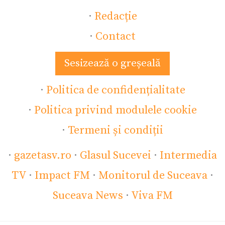
·
Redacție
·
Contact
Sesizează o greșeală
·
Politica de confidențialitate
·
Politica privind modulele cookie
·
Termeni și condiții
·
gazetasv.ro
·
Glasul Sucevei
·
Intermedia
TV
·
Impact FM
·
Monitorul de Suceava
·
Suceava News
·
Viva FM