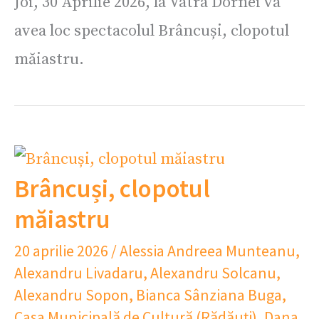
Joi, 30 Aprilie 2026, la Vatra Dornei va
avea loc spectacolul Brâncuși, clopotul
măiastru.
Brâncuși, clopotul
măiastru
20 aprilie 2026
/
Alessia Andreea Munteanu
,
Alexandru Livadaru
,
Alexandru Solcanu
,
Alexandru Sopon
,
Bianca Sânziana Buga
,
Casa Municipală de Cultură (Rădăuți)
,
Dana