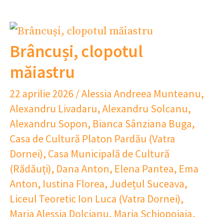
Brâncuși, clopotul
măiastru
22 aprilie 2026
/
Alessia Andreea Munteanu
,
Alexandru Livadaru
,
Alexandru Solcanu
,
Alexandru Sopon
,
Bianca Sânziana Buga
,
Casa de Cultură Platon Pardău (Vatra
Dornei)
,
Casa Municipală de Cultură
(Rădăuți)
,
Dana Anton
,
Elena Pantea
,
Ema
Anton
,
Iustina Florea
,
Județul Suceava
,
Liceul Teoretic Ion Luca (Vatra Dornei)
,
Maria Alessia Dolcianu
,
Maria Schiopoiaia
,