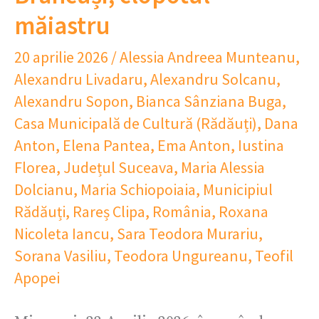
măiastru
20 aprilie 2026
/
Alessia Andreea Munteanu
,
Alexandru Livadaru
,
Alexandru Solcanu
,
Alexandru Sopon
,
Bianca Sânziana Buga
,
Casa Municipală de Cultură (Rădăuți)
,
Dana
Anton
,
Elena Pantea
,
Ema Anton
,
Iustina
Florea
,
Județul Suceava
,
Maria Alessia
Dolcianu
,
Maria Schiopoiaia
,
Municipiul
Rădăuți
,
Rareș Clipa
,
România
,
Roxana
Nicoleta Iancu
,
Sara Teodora Murariu
,
Sorana Vasiliu
,
Teodora Ungureanu
,
Teofil
Apopei