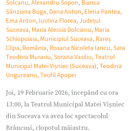
Solcanu
,
Alexandru Sopon
,
Bianca
Sânziana Buga
,
Dana Anton
,
Elena Pantea
,
Ema Anton
,
Iustina Florea
,
Județul
Suceava
,
Maria Alessia Dolcianu
,
Maria
Schiopoiaia
,
Municipiul Suceava
,
Rareș
Clipa
,
România
,
Roxana Nicoleta Iancu
,
Sara
Teodora Murariu
,
Sorana Vasiliu
,
Teatrul
Municipal Matei Vișniec (Suceava)
,
Teodora
Ungureanu
,
Teofil Apopei
Joi, 19 Februarie 2026, începând cu ora
13:00, la Teatrul Municipal Matei Vișniec
din Suceava va avea loc spectacolul
Brâncuși, clopotul măiastru.