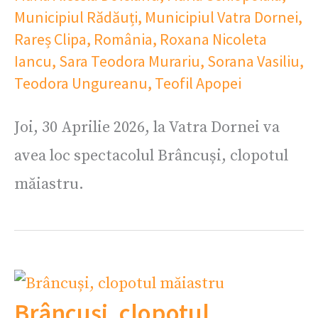
Municipiul Rădăuți
,
Municipiul Vatra Dornei
,
Rareș Clipa
,
România
,
Roxana Nicoleta
Iancu
,
Sara Teodora Murariu
,
Sorana Vasiliu
,
Teodora Ungureanu
,
Teofil Apopei
Joi, 30 Aprilie 2026, la Vatra Dornei va
avea loc spectacolul Brâncuși, clopotul
măiastru.
Brâncuși, clopotul