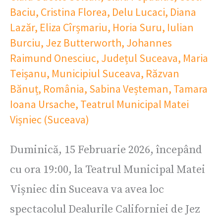
Baciu
,
Cristina Florea
,
Delu Lucaci
,
Diana
Lazăr
,
Eliza Cîrșmariu
,
Horia Suru
,
Iulian
Burciu
,
Jez Butterworth
,
Johannes
Raimund Onesciuc
,
Județul Suceava
,
Maria
Teișanu
,
Municipiul Suceava
,
Răzvan
Bănuț
,
România
,
Sabina Veșteman
,
Tamara
Ioana Ursache
,
Teatrul Municipal Matei
Vișniec (Suceava)
Duminică, 15 Februarie 2026, începând
cu ora 19:00, la Teatrul Municipal Matei
Vișniec din Suceava va avea loc
spectacolul Dealurile Californiei de Jez