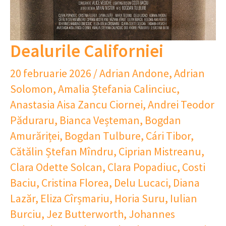
Dealurile Californiei
20 februarie 2026
/
Adrian Andone
,
Adrian
Solomon
,
Amalia Ștefania Calinciuc
,
Anastasia Aisa Zancu Ciornei
,
Andrei Teodor
Păduraru
,
Bianca Veșteman
,
Bogdan
Amurăriței
,
Bogdan Tulbure
,
Cári Tibor
,
Cătălin Ștefan Mîndru
,
Ciprian Mistreanu
,
Clara Odette Solcan
,
Clara Popadiuc
,
Costi
Baciu
,
Cristina Florea
,
Delu Lucaci
,
Diana
Lazăr
,
Eliza Cîrșmariu
,
Horia Suru
,
Iulian
Burciu
,
Jez Butterworth
,
Johannes