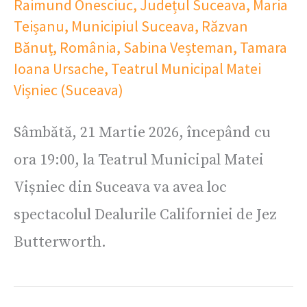
Raimund Onesciuc
,
Județul Suceava
,
Maria
Teișanu
,
Municipiul Suceava
,
Răzvan
Bănuț
,
România
,
Sabina Veșteman
,
Tamara
Ioana Ursache
,
Teatrul Municipal Matei
Vișniec (Suceava)
Sâmbătă, 21 Martie 2026, începând cu
ora 19:00, la Teatrul Municipal Matei
Vișniec din Suceava va avea loc
spectacolul Dealurile Californiei de Jez
Butterworth.