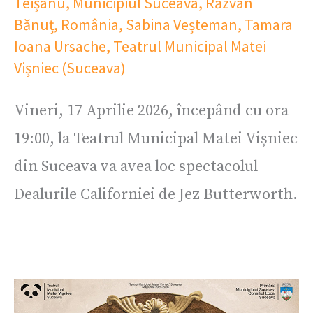
Teișanu
,
Municipiul Suceava
,
Răzvan
Bănuț
,
România
,
Sabina Veșteman
,
Tamara
Ioana Ursache
,
Teatrul Municipal Matei
Vișniec (Suceava)
Vineri, 17 Aprilie 2026, începând cu ora
19:00, la Teatrul Municipal Matei Vișniec
din Suceava va avea loc spectacolul
Dealurile Californiei de Jez Butterworth.