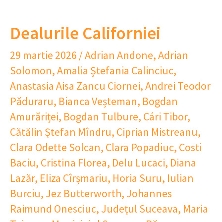
Dealurile Californiei
29 martie 2026
/
Adrian Andone
,
Adrian
Solomon
,
Amalia Ștefania Calinciuc
,
Anastasia Aisa Zancu Ciornei
,
Andrei Teodor
Păduraru
,
Bianca Veșteman
,
Bogdan
Amurăriței
,
Bogdan Tulbure
,
Cári Tibor
,
Cătălin Ștefan Mîndru
,
Ciprian Mistreanu
,
Clara Odette Solcan
,
Clara Popadiuc
,
Costi
Baciu
,
Cristina Florea
,
Delu Lucaci
,
Diana
Lazăr
,
Eliza Cîrșmariu
,
Horia Suru
,
Iulian
Burciu
,
Jez Butterworth
,
Johannes
Raimund Onesciuc
,
Județul Suceava
,
Maria