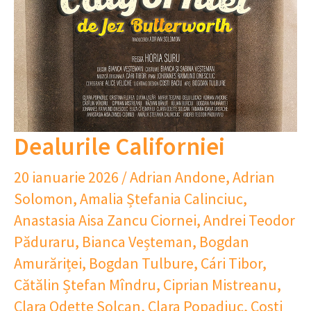
Dealurile Californiei
20 ianuarie 2026
/
Adrian Andone
,
Adrian
Solomon
,
Amalia Ștefania Calinciuc
,
Anastasia Aisa Zancu Ciornei
,
Andrei Teodor
Păduraru
,
Bianca Veșteman
,
Bogdan
Amurăriței
,
Bogdan Tulbure
,
Cári Tibor
,
Cătălin Ștefan Mîndru
,
Ciprian Mistreanu
,
Clara Odette Solcan
,
Clara Popadiuc
,
Costi