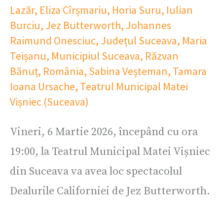
Lazăr
,
Eliza Cîrșmariu
,
Horia Suru
,
Iulian
Burciu
,
Jez Butterworth
,
Johannes
Raimund Onesciuc
,
Județul Suceava
,
Maria
Teișanu
,
Municipiul Suceava
,
Răzvan
Bănuț
,
România
,
Sabina Veșteman
,
Tamara
Ioana Ursache
,
Teatrul Municipal Matei
Vișniec (Suceava)
Vineri, 6 Martie 2026, începând cu ora
19:00, la Teatrul Municipal Matei Vișniec
din Suceava va avea loc spectacolul
Dealurile Californiei de Jez Butterworth.