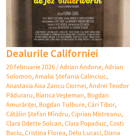
Dealurile Californiei
20 februarie 2026
/
Adrian Andone
,
Adrian
Solomon
,
Amalia Ștefania Calinciuc
,
Anastasia Aisa Zancu Ciornei
,
Andrei Teodor
Păduraru
,
Bianca Veșteman
,
Bogdan
Amurăriței
,
Bogdan Tulbure
,
Cári Tibor
,
Cătălin Ștefan Mîndru
,
Ciprian Mistreanu
,
Clara Odette Solcan
,
Clara Popadiuc
,
Costi
Baciu
,
Cristina Florea
,
Delu Lucaci
,
Diana