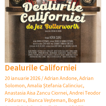
Dealurile Californiei
20 ianuarie 2026
/
Adrian Andone
,
Adrian
Solomon
,
Amalia Ștefania Calinciuc
,
Anastasia Aisa Zancu Ciornei
,
Andrei Teodor
Păduraru
,
Bianca Veșteman
,
Bogdan