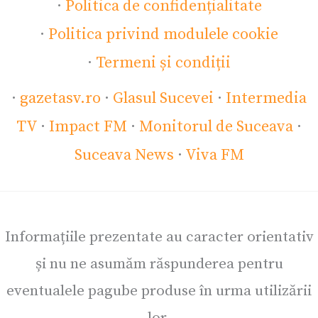
·
Politica de confidențialitate
·
Politica privind modulele cookie
·
Termeni și condiții
·
gazetasv.ro
·
Glasul Sucevei
·
Intermedia
TV
·
Impact FM
·
Monitorul de Suceava
·
Suceava News
·
Viva FM
Informațiile prezentate au caracter orientativ
și nu ne asumăm răspunderea pentru
eventualele pagube produse în urma utilizării
lor.