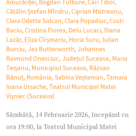
Amurăriței
,
Bogdan Tulbure
,
Cári Tibor
,
Cătălin Ștefan Mîndru
,
Ciprian Mistreanu
,
Clara Odette Solcan
,
Clara Popadiuc
,
Costi
Baciu
,
Cristina Florea
,
Delu Lucaci
,
Diana
Lazăr
,
Eliza Cîrșmariu
,
Horia Suru
,
Iulian
Burciu
,
Jez Butterworth
,
Johannes
Raimund Onesciuc
,
Județul Suceava
,
Maria
Teișanu
,
Municipiul Suceava
,
Răzvan
Bănuț
,
România
,
Sabina Veșteman
,
Tamara
Ioana Ursache
,
Teatrul Municipal Matei
Vișniec (Suceava)
Sâmbătă, 14 Februarie 2026, începând cu
ora 19:00, la Teatrul Municipal Matei