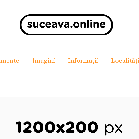
imente
Imagini
Informații
Localităț