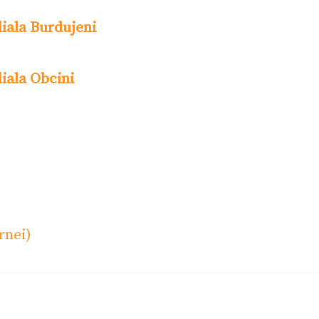
liala Burdujeni
liala Obcini
rnei)