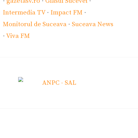
·
gazetasv.ro
·
Glasul Sucevei
·
Intermedia TV
·
Impact FM
·
Monitorul de Suceava
·
Suceava News
·
Viva FM