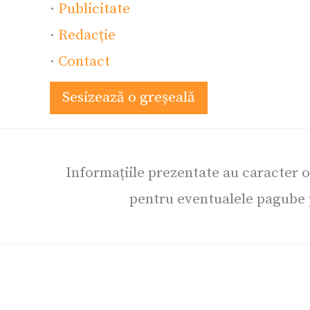
·
Publicitate
·
Redacție
·
Contact
Sesizează o greșeală
Informațiile prezentate au caracter 
pentru eventualele pagube p